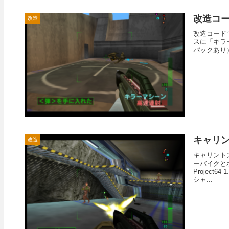
改造コ
改造
改造コード
スに「キラー
パックあり）
キャリ
改造
キャリント
ーバイクと
Projec
シャ...