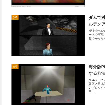
ダムで対
改造
ルデンア
N64ゴー
ードで実現
見つからなか
海外版P
改造
する方
N64パーフ
外版と日本
ンブロック
中...