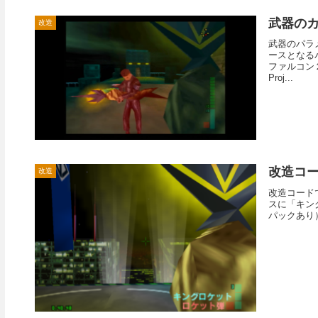
武器の
改造
武器のパラ
ースとなるパ
ファルコン
Proj...
改造コ
改造
改造コード
スに「キング
パックあり）