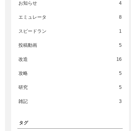
お知らせ
4
エミュレータ
8
スピードラン
1
投稿動画
5
改造
16
攻略
5
研究
5
雑記
3
タグ