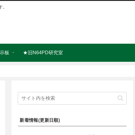
す。
示板
★旧N64PD研究室
新着情報(更新日順)