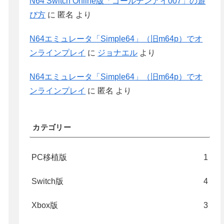
N64 Switch Online版「ゴールデンアイ007」の遊
び方
に
匿名
より
N64エミュレータ「Simple64」（旧m64p）でオ
ンラインプレイ
に
ジョナエル
より
N64エミュレータ「Simple64」（旧m64p）でオ
ンラインプレイ
に
匿名
より
カテゴリー
PC移植版
1
Switch版
4
Xbox版
3