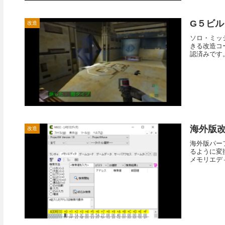
G５ビ
改造
ソロ・ミッ
きる改造コー
認済みです。
海外版
改造
海外版パー
るように変換
メモリエディ