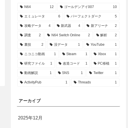
N64
12
ゴールデンアイ007
10
エミュレータ
6
パーフェクトダーク
5
攻略データ
4
新武器
4
新アリーナ
2
調査
2
N64 Switch Online
2
解析
2
裏技
2
没データ
1
YouTube
1
ニコニコ動画
1
Steam
1
Xbox
1
研究ファイル
1
改造コード
1
PC移植
1
動画解説
1
SNS
1
Twitter
1
ActivityPub
1
Threads
1
アーカイブ
2025年12月