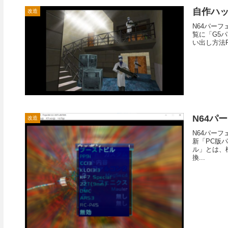
自作ハ
改造
N64パーフ
覧に「G5
い出し方法
N64パ
改造
N64パーフ
新「PC版
ル」とは、
換...